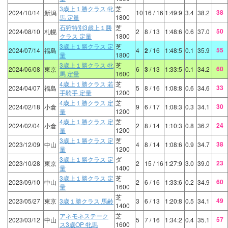
3歳上１勝クラス 牝
芝
38
2024/10/14
新潟
10
16
/ 16
1:49:9
3.4
38.2
馬 定量
1800
石狩特別3歳上１勝
芝
50
2024/08/10
札幌
2
8
/ 13
1:48:6
0.6
37.0
クラス 定量
1800
3歳上１勝クラス 定
芝
55
2024/07/14
福島
4
2
/ 16
1:48:5
0.1
35.9
量
1800
3歳上１勝クラス 牝
芝
60
2024/06/08
東京
6
3
/ 13
1:33:5
0.1
34.2
馬 定量
1600
4歳上１勝クラス 若
芝
33
2024/04/07
福島
5
8
/ 16
1:08:8
0.6
34.6
手騎手 定量
1200
4歳上１勝クラス 定
芝
30
2024/02/18
小倉
9
6
/ 17
1:08:3
0.3
34.1
量
1200
4歳上１勝クラス 定
芝
24
2024/02/04
小倉
2
8
/ 14
1:10:3
0.8
36.2
量
1200
3歳上１勝クラス 定
芝
38
2023/12/09
中山
4
8
/ 14
1:08:6
0.9
34.7
量
1200
3歳上１勝クラス 定
ダ
23
2023/10/28
東京
2
15
/ 16
1:27:9
3.0
39.0
量
1400
3歳上１勝クラス 定
芝
60
2023/09/10
中山
2
6
/ 16
1:33:6
0.2
34.9
量
1600
芝
49
2023/05/27
東京
3歳１勝クラス 馬齢
3
6
/ 13
1:20:8
0.5
34.1
1400
アネモネステーク
芝
57
2023/03/12
中山
5
7
/ 16
1:34:2
0.4
35.1
ス3歳OP 牝馬
1600