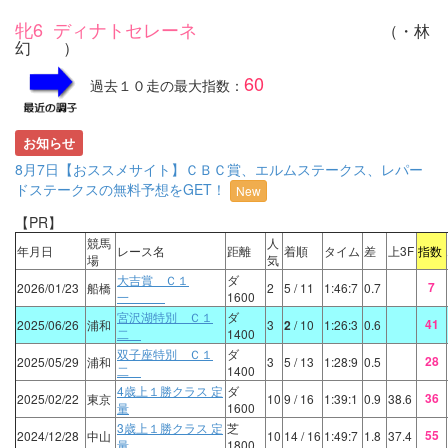
牝6 ディナトセレーネ
（・林
幻 ）
60
過去１０走の最大指数：
お知らせ
8月7日【おススメサイト】ＣＢＣ賞、エルムステークス、レパー
ドステークスの無料予想をGET！
New
【PR】
競馬
人
年月日
レース名
距離
着順
タイム
差
上3F
指数
場
気
大吉賞 Ｃ１
ダ
7
2026/01/23
船橋
2
5
/ 11
1:46:7
0.7
一
1600
宮沢湖特別 Ｃ１
ダ
41
2025/06/26
浦和
3
2
/ 10
1:26:3
0.6
二
1400
双子座特別 Ｃ１
ダ
28
2025/05/29
浦和
3
5
/ 13
1:28:9
0.5
二
1400
4歳上１勝クラス 定
ダ
36
2025/02/22
東京
10
9
/ 16
1:39:1
0.9
38.6
量
1600
3歳上１勝クラス 定
芝
55
2024/12/28
中山
10
14
/ 16
1:49:7
1.8
37.4
量
1800