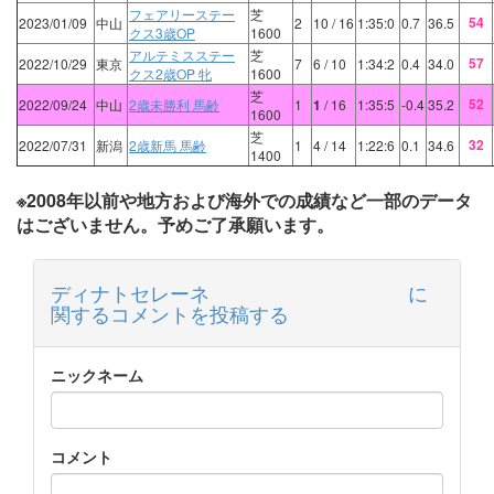
フェアリーステー
芝
54
2023/01/09
中山
2
10
/ 16
1:35:0
0.7
36.5
クス3歳OP
1600
アルテミスステー
芝
57
2022/10/29
東京
7
6
/ 10
1:34:2
0.4
34.0
クス2歳OP 牝
1600
芝
52
2022/09/24
中山
2歳未勝利 馬齢
1
1
/ 16
1:35:5
-0.4
35.2
1600
芝
32
2022/07/31
新潟
2歳新馬 馬齢
1
4
/ 14
1:22:6
0.1
34.6
1400
※2008年以前や地方および海外での成績など一部のデータ
はございません。予めご了承願います。
ディナトセレーネ に
関するコメントを投稿する
ニックネーム
コメント