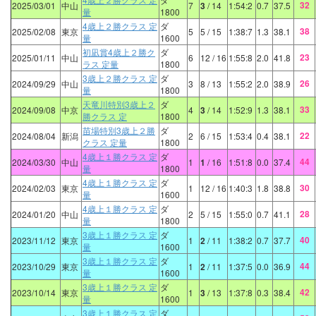
32
2025/03/01
中山
7
3
/ 14
1:54:2
0.7
37.5
量
1800
4歳上２勝クラス 定
ダ
38
2025/02/08
東京
5
5
/ 15
1:38:7
1.3
38.1
量
1600
初凪賞4歳上２勝ク
ダ
23
2025/01/11
中山
6
12
/ 16
1:55:8
2.0
41.8
ラス 定量
1800
3歳上２勝クラス 定
ダ
26
2024/09/29
中山
3
8
/ 13
1:55:2
2.0
38.9
量
1800
天竜川特別3歳上２
ダ
33
2024/09/08
中京
4
3
/ 14
1:52:9
1.3
38.1
勝クラス 定
1800
苗場特別3歳上２勝
ダ
22
2024/08/04
新潟
2
6
/ 15
1:53:4
0.4
38.1
クラス 定量
1800
4歳上１勝クラス 定
ダ
44
2024/03/30
中山
1
1
/ 16
1:51:8
0.0
37.4
量
1800
4歳上１勝クラス 定
ダ
30
2024/02/03
東京
1
12
/ 16
1:40:3
1.8
38.8
量
1600
4歳上１勝クラス 定
ダ
28
2024/01/20
中山
2
5
/ 15
1:55:0
0.7
41.1
量
1800
3歳上１勝クラス 定
ダ
40
2023/11/12
東京
1
2
/ 11
1:38:2
0.7
37.7
量
1600
3歳上１勝クラス 定
ダ
44
2023/10/29
東京
1
2
/ 11
1:37:5
0.0
36.9
量
1600
3歳上１勝クラス 定
ダ
42
2023/10/14
東京
1
3
/ 13
1:37:8
0.3
38.4
量
1600
3歳上１勝クラス 定
ダ