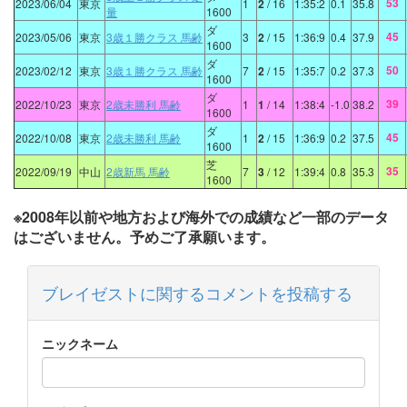
53
2023/06/04
東京
1
2
/ 16
1:35:2
0.1
35.8
量
1600
ダ
45
2023/05/06
東京
3歳１勝クラス 馬齢
3
2
/ 15
1:36:9
0.4
37.9
1600
ダ
50
2023/02/12
東京
3歳１勝クラス 馬齢
7
2
/ 15
1:35:7
0.2
37.3
1600
ダ
39
2022/10/23
東京
2歳未勝利 馬齢
1
1
/ 14
1:38:4
-1.0
38.2
1600
ダ
45
2022/10/08
東京
2歳未勝利 馬齢
1
2
/ 15
1:36:9
0.2
37.5
1600
芝
35
2022/09/19
中山
2歳新馬 馬齢
7
3
/ 12
1:39:4
0.8
35.3
1600
※2008年以前や地方および海外での成績など一部のデータ
はございません。予めご了承願います。
ブレイゼストに関するコメントを投稿する
ニックネーム