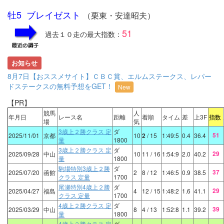
牡5 ブレイゼスト
（栗東・安達昭夫）
51
過去１０走の最大指数：
お知らせ
8月7日【おススメサイト】ＣＢＣ賞、エルムステークス、レパー
ドステークスの無料予想をGET！
New
【PR】
競馬
人
年月日
レース名
距離
着順
タイム
差
上3F
指数
場
気
3歳上２勝クラス 定
ダ
51
2025/11/01
京都
10
2
/ 15
1:49:5
0.4
36.4
量
1800
3歳上２勝クラス 定
ダ
29
2025/09/28
中山
10
11
/ 16
1:54:9
2.0
40.2
量
1800
駒場特別3歳上２勝
ダ
37
2025/07/20
函館
2
8
/ 12
1:46:5
0.9
38.5
クラス 定量
1700
尾瀬特別4歳上２勝
ダ
29
2025/04/27
福島
4
12
/ 15
1:48:2
1.6
41.1
クラス 定量
1700
4歳上２勝クラス 定
ダ
39
2025/03/29
中山
8
4
/ 13
1:52:8
1.1
39.2
量
1800
4歳上２勝クラス 定
ダ