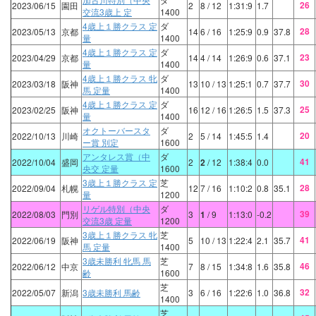
26
2023/06/15
園田
2
8
/ 12
1:31:9
1.7
交流3歳上 定
1400
4歳上１勝クラス 定
ダ
28
2023/05/13
京都
14
6
/ 16
1:25:9
0.9
37.8
量
1400
4歳上１勝クラス 定
ダ
23
2023/04/29
京都
14
4
/ 14
1:26:9
0.6
37.1
量
1400
4歳上１勝クラス 牝
ダ
30
2023/03/18
阪神
13
10
/ 13
1:25:1
0.7
37.7
馬 定量
1400
4歳上１勝クラス 定
ダ
25
2023/02/25
阪神
16
12
/ 16
1:26:5
1.5
37.3
量
1400
オクトーバースタ
ダ
20
2022/10/13
川崎
2
5
/ 14
1:45:5
1.4
ー賞 別定
1600
アンタレス賞（中
ダ
41
2022/10/04
盛岡
2
2
/ 12
1:38:4
0.0
央交 定量
1600
3歳上１勝クラス 定
芝
28
2022/09/04
札幌
12
7
/ 16
1:10:2
0.8
35.1
量
1200
リゲル特別（中央
ダ
39
2022/08/03
門別
3
1
/ 9
1:13:0
-0.2
交流3歳 定量
1200
3歳上１勝クラス 牝
芝
41
2022/06/19
阪神
5
10
/ 13
1:22:4
2.1
35.7
馬 定量
1400
3歳未勝利 牝馬 馬
芝
46
2022/06/12
中京
7
8
/ 15
1:34:8
1.6
35.8
齢
1600
芝
32
2022/05/07
新潟
3歳未勝利 馬齢
3
6
/ 16
1:22:6
1.0
36.8
1400
芝