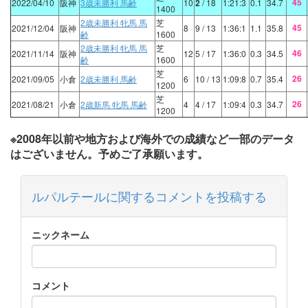
45
2022/04/10
阪神
3歳未勝利 馬齢
10
2
/ 18
1:21:3
0.1
34.7
1400
2歳未勝利 牝馬 馬
芝
45
2021/12/04
阪神
8
9
/ 13
1:36:1
1.1
35.8
齢
1600
2歳未勝利 牝馬 馬
芝
46
2021/11/14
阪神
12
5
/ 17
1:36:0
0.3
34.5
齢
1600
芝
26
2021/09/05
小倉
2歳未勝利 馬齢
6
10
/ 13
1:09:8
0.7
35.4
1200
芝
26
2021/08/21
小倉
2歳新馬 牝馬 馬齢
4
4
/ 17
1:09:4
0.3
34.7
1200
※2008年以前や地方および海外での成績など一部のデータ
はございません。予めご了承願います。
ルパルテールに関するコメントを投稿する
ニックネーム
コメント