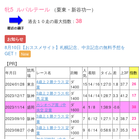
牝5 ルパルテール
（栗東・新谷功一）
38
過去１０走の最大指数：
お知らせ
8月10日【おススメサイト】札幌記念、中京記念の無料予想を
GET！
New
【PR】
競馬
人
年月日
レース名
距離
着順
タイム
差
上3F
指数
場
気
4歳上２勝クラス 定
ダ
26
2024/01/28
東京
15
14
/ 16
1:27:0
1.8
37.7
量
1400
3歳上２勝クラス 牝
ダ
17
2023/12/17
阪神
14
14
/ 14
1:28:7
3.3
41.2
馬 定量
1400
カシオペア賞（中
ダ
38
2023/11/14
盛岡
4
1
/ 8
1:38:9
-0.6
央交 定量
1600
3歳上１勝クラス 定
ダ
23
2023/09/10
阪神
7
6
/ 12
1:27:1
1.2
38.7
量
1400
3歳上１勝クラス 定
ダ
24
2023/08/27
小倉
9
6
/ 14
0:58:6
0.7
35.3
量
1000
加古川特別（中央
ダ