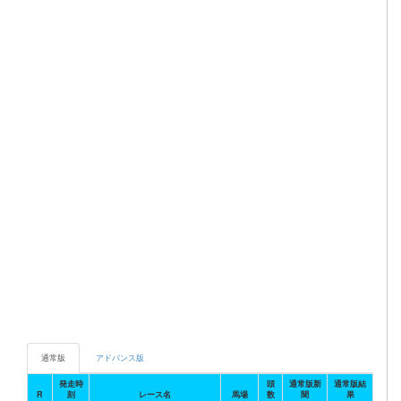
通常版
アドバンス版
発走時
頭
通常版新
通常版結
R
刻
レース名
馬場
数
聞
果