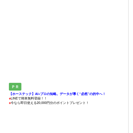
ＰＲ
【ホーステック】AI×プロの知略。データが導く“必然”の的中へ！
LINEで簡単無料登録！！
※
今なら即日使える20,000円分のポイントプレゼント！
※