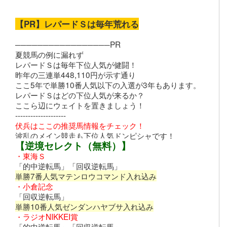
【PR】レパードＳは毎年荒れる
─────────────────PR
夏競馬の例に漏れず
レパードＳは毎年下位人気が健闘！
昨年の三連単448,110円が示す通り
ここ5年で単勝10番人気以下の入選が3年もあります。
レパードＳはどの下位人気が来るか？
ここら辺にウェイトを置きましょう！
--------------------
伏兵はここの推奨馬情報をチェック！
波乱のメイン競走も下位人気ドンピシャです！
【逆境セレクト（無料）】
・東海Ｓ
「的中逆転馬」「回収逆転馬」
単勝7番人気マテンロウコマンド入れ込み
・小倉記念
「回収逆転馬」
単勝10番人気ゼンダンハヤブサ入れ込み
・ラジオNIKKEI賞
「的中逆転馬」「回収逆転馬」