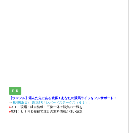
ＰＲ
【ウマフル】選んだ先にある歓喜！あなたの競馬ライフをフルサポート！
⇒
8月9日(日) 新潟7R「レパードステークス（Ｇ３）」
ＡＩ・現場・独自情報！三位一体で勝負の一戦を
※
無料！ＬＩＮＥ登録で注目の無料情報が使い放題
※